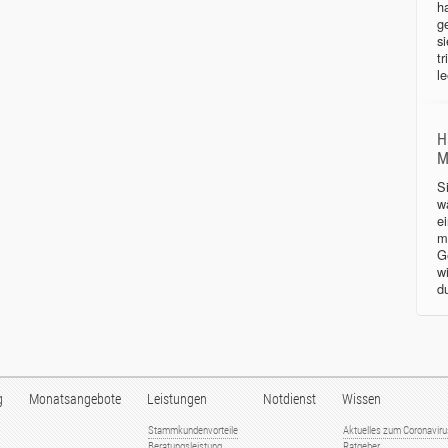
h
g
s
tr
le
H
M
S
w
e
m
G
w
d
g
Monatsangebote
Leistungen
Notdienst
Wissen
Stammkundenvorteile
Aktuelles zum Coronavir
Beratungsleistung
Ratgeber