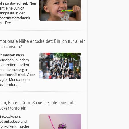
ahnpastawechsel: Nun
eht eine Junior-
ahnpasta in den
adezimmerschrank
n. Der...
motionale Nähe entscheidet: Bin ich nur allein
der einsam?
insamkeit kann
enschen in jedem
ter treffen - selbst
enn sie ständig in
esellschaft sind. Aber
s gibt Menschen in
estimmten...
imo, Eistee, Cola: So sehr zahlen sie aufs
uckerkonto ein
rinkpäckchen,
etränkedose und
ronkorken-Flasche