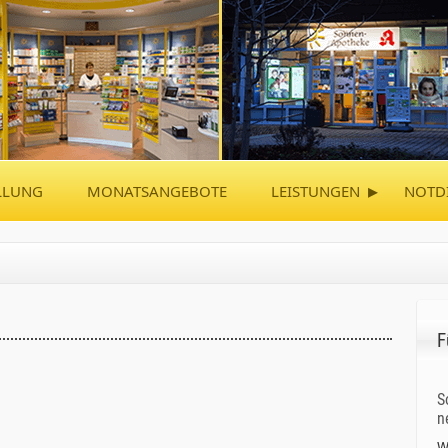
▸
LLUNG
MONATSANGEBOTE
LEISTUNGEN
NOTD
F
S
n
W