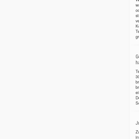
w
o
s
v
K
T
g
G
h
T
3
b
b
e
D
S
J
Z
i