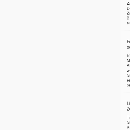
Z
zi
Z
B
ei
E
o
E
M
Al
w
G
e
b
L
Z
T
G
K