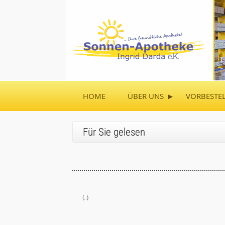
▸
HOME
ÜBER UNS
VORBESTE
Für Sie gelesen
(..)