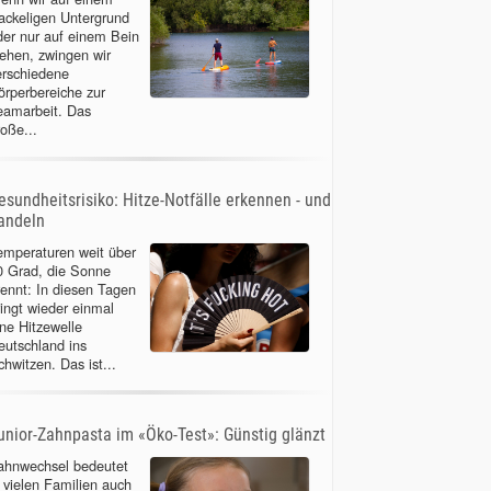
ackeligen Untergrund
der nur auf einem Bein
tehen, zwingen wir
erschiedene
örperbereiche zur
eamarbeit. Das
roße...
esundheitsrisiko: Hitze-Notfälle erkennen - und
andeln
emperaturen weit über
0 Grad, die Sonne
rennt: In diesen Tagen
ringt wieder einmal
ine Hitzewelle
eutschland ins
chwitzen. Das ist...
unior-Zahnpasta im «Öko-Test»: Günstig glänzt
ahnwechsel bedeutet
n vielen Familien auch