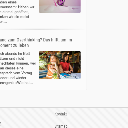
aben eines
emeinsam: Haben wir
ie einmal geöffnet,
inken wir sie meist
er....
ang zum Overthinking? Das hilft, um im
oment zu leben
ich abends im Bett
älzen und nicht
inschlafen können, weil
an dieses eine
espräch vom Vortag
ieder und wieder
urchgeht: «Wie hat...
Kontakt
us
Sitemap