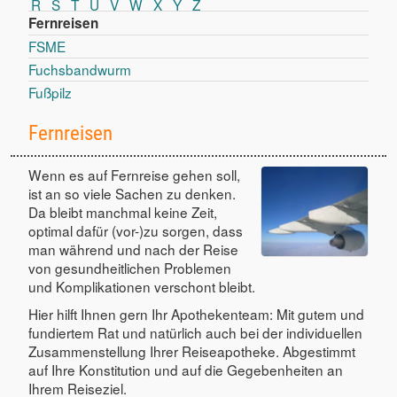
R
S
T
U
V
W
X
Y
Z
Fernreisen
FSME
Fuchsbandwurm
Fußpilz
Fernreisen
Wenn es auf Fernreise gehen soll,
ist an so viele Sachen zu denken.
Da bleibt manchmal keine Zeit,
optimal dafür (vor-)zu sorgen, dass
man während und nach der Reise
von gesundheitlichen Problemen
und Komplikationen verschont bleibt.
Hier hilft Ihnen gern Ihr Apothekenteam: Mit gutem und
fundiertem Rat und natürlich auch bei der individuellen
Zusammenstellung Ihrer Reiseapotheke. Abgestimmt
auf Ihre Konstitution und auf die Gegebenheiten an
Ihrem Reiseziel.