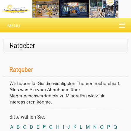
MENU
Ratgeber
Ratgeber
Wir haben für Sie die wichtigsten Themen recherchiert.
Alles was Sie vom Abnehmen über
Magenbeschwerden bis zu Mineralien wie Zink
interessieren könnte.
Bitte wählen Sie:
A
B
C
D
E
F
G
H
I
J
K
L
M
N
O
P
Q