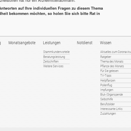
neistoffen hat nur ein Arzneimittelfachmann.
Antworten auf Ihre individuellen Fragen zu diesem Thema
eit bekommen möchten, so holen Sie sich bitte Rat in
g
Monatsangebote
Leistungen
Notdienst
Wissen
Stammkundenvorteile
Aktuelles zum Coronavir
Beratungsleistung
Ratgeber
Zeitschriften
Thema des Monats
Weitere Services
Pflanze des Monats
Für Sie gelesen
TV-Tipps
Heilpflanzen
Pollenflug
Impfungen
Blut-/Organspende
Selbsthilfe
Berufsbilder
Interessante Links
Zuzahlungen