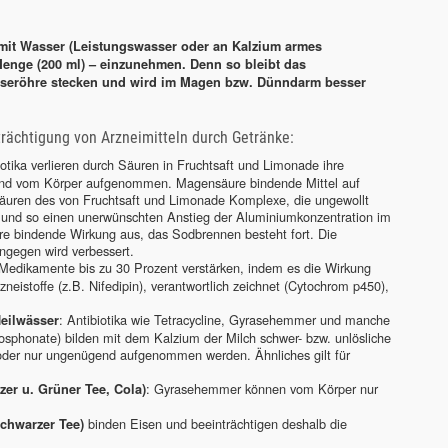
mit Wasser (Leistungswasser oder an Kalzium armes
Menge (200 ml) – einzunehmen. Denn so bleibt das
iseröhre stecken und wird im Magen bzw. Dünndarm besser
trächtigung von Arzneimitteln durch Getränke:
otika verlieren durch Säuren in Fruchtsaft und Limonade ihre
hend vom Körper aufgenommen. Magensäure bindende Mittel auf
äuren des von Fruchtsaft und Limonade Komplexe, die ungewollt
nd so einen unerwünschten Anstieg der Aluminiumkonzentration im
re bindende Wirkung aus, das Sodbrennen besteht fort. Die
ngegen wird verbessert.
edikamente bis zu 30 Prozent verstärken, indem es die Wirkung
neistoffe (z.B. Nifedipin), verantwortlich zeichnet (Cytochrom p450),
: Antibiotika wie Tetracycline, Gyrasehemmer und manche
Heilwässer
hosphonate) bilden mit dem Kalzium der Milch schwer- bzw. unlösliche
oder nur ungenügend aufgenommen werden. Ähnliches gilt für
: Gyrasehemmer können vom Körper nur
zer u. Grüner Tee, Cola)
binden Eisen und beeinträchtigen deshalb die
Schwarzer Tee)