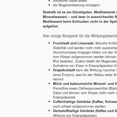
unlösliche Salze bilden
die Magenentleerung verzögern
Deshalb ist es am Günstigsten, Medikamente 
Mineralwasser) – und zwar in ausreichender 
Medikament beim Schlucken nicht in der Spe
aufgelöst.
Hier einige Beispiele für die Wirkungsbeein
: Manche Antibi
Fruchtsaft und Limonade
Stabilität und werden nicht mehr ausreic
Aluminiumbasis hingegen bilden mit den S
vom Körper aufgenommen werden können u
Blut bewirken. Zudem bleibt die Magensäu
Aufnahme von Eisen in Eisenpräparaten hi
kann die Wirkung mancher M
Grapefruitsaft
eines Enzyms, was für den Abbau vieler Arz
hemmt.
Milch und kalziumreiche Mineral- und 
Penicilline sowie Ostheoporosemittel (Bip
Salze und können vom Körper nicht mehr 
Eisenpräparate
Coffeinhaltige Getränke (Kaffee, Schwar
noch schwer aufgenommen werden.
Gerbstoffhaltige Getränke (Kaffee und 
Wirkung von Eisenpräparaten.