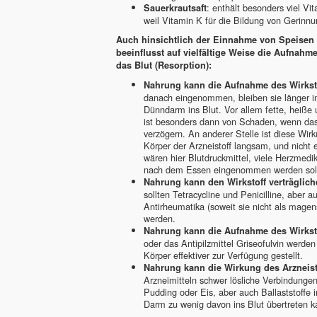
: enthält besonders viel V
Sauerkrautsaft
weil Vitamin K für die Bildung von Gerinnun
Auch hinsichtlich der Einnahme von Speisen 
beeinflusst auf vielfältige Weise die Aufnahm
das Blut (Resorption):
Nahrung kann die Aufnahme des Wirksto
danach eingenommen, bleiben sie länger i
Dünndarm ins Blut. Vor allem fette, heiße
ist besonders dann von Schaden, wenn das A
verzögern. An anderer Stelle ist diese W
Körper der Arzneistoff langsam, und nicht e
wären hier Blutdruckmittel, viele Herzmedi
nach dem Essen eingenommen werden soll
Nahrung kann den Wirkstoff verträglic
sollten Tetracycline und Penicilline, aber
Antirheumatika (soweit sie nicht als mag
werden.
Nahrung kann die Aufnahme des Wirkst
oder das Antipilzmittel Griseofulvin werden
Körper effektiver zur Verfügung gestellt.
Nahrung kann die Wirkung des Arzneist
Arzneimitteln schwer lösliche Verbindungen
Pudding oder Eis, aber auch Ballaststoffe 
Darm zu wenig davon ins Blut übertreten k