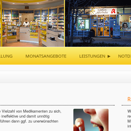
▸
LLUNG
MONATSANGEBOTE
LEISTUNGEN
NOTD
R
 Vielzahl von Medikamenten zu sich,
Wi
e ineffektive und damit unnötig
r
führen dann ggf. zu unerwünschten
M
in