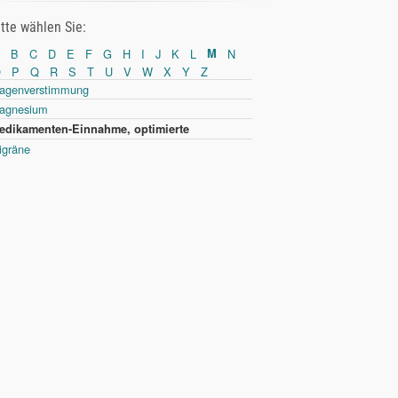
itte wählen Sie:
B
C
D
E
F
G
H
I
J
K
L
M
N
O
P
Q
R
S
T
U
V
W
X
Y
Z
agenverstimmung
agnesium
edikamenten-Einnahme, optimierte
igräne