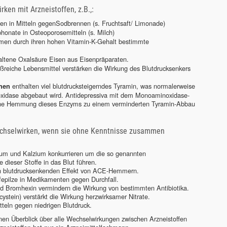
en mit Arzneistoffen, z.B.,:
en in Mitteln gegenSodbrennen (s. Fruchtsaft/ Limonade)
onate in Osteoporosemitteln (s. Milch)
en durch ihren hohen Vitamin-K-Gehalt bestimmte
altene Oxalsäure Eisen aus Eisenpräparaten.
ßreiche Lebensmittel verstärken die Wirkung des Blutdrucksenkers
enthalten viel blutdrucksteigerndes Tyramin, was normalerweise
hnen
idase abgebaut wird. Antidepressiva mit dem Monoaminoxidase-
eine Hemmung dieses Enzyms zu einem verminderten Tyramin-Abbau
echselwirken, wenn sie ohne Kenntnisse zusammen
m und Kalzium konkurrieren um die so genannten
dieser Stoffe in das Blut führen.
n blutdrucksenkenden Effekt von ACE-Hemmern.
efepilze in Medikamenten gegen Durchfall.
d Bromhexin vermindern die Wirkung von bestimmten Antibiotika.
stein) verstärkt die Wirkung herzwirksamer Nitrate.
tteln gegen niedrigen Blutdruck.
Einen Überblick über alle Wechselwirkungen zwischen Arzneistoffen