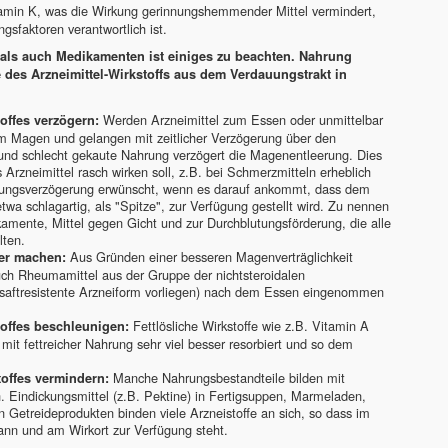
itamin K, was die Wirkung gerinnungshemmender Mittel vermindert,
gsfaktoren verantwortlich ist.
als auch Medikamenten ist einiges zu beachten. Nahrung
e des Arzneimittel-Wirkstoffs aus dem Verdauungstrakt in
Werden Arzneimittel zum Essen oder unmittelbar
ffes verzögern:
m Magen und gelangen mit zeitlicher Verzögerung über den
 und schlecht gekaute Nahrung verzögert die Magenentleerung. Dies
rzneimittel rasch wirken soll, z.B. bei Schmerzmitteln erheblich
irkungsverzögerung erwünscht, wenn es darauf ankommt, dass dem
twa schlagartig, als "Spitze", zur Verfügung gestellt wird. Zu nennen
kamente, Mittel gegen Gicht und zur Durchblutungsförderung, die alle
ten.
Aus Gründen einer besseren Magenverträglichkeit
her machen:
 auch Rheumamittel aus der Gruppe der nichtsteroidalen
ensaftresistente Arzneiform vorliegen) nach dem Essen eingenommen
Fettlösliche Wirkstoffe wie z.B. Vitamin A
offes beschleunigen:
 mit fettreicher Nahrung sehr viel besser resorbiert und so dem
Manche Nahrungsbestandteile bilden mit
offes vermindern:
. Eindickungsmittel (z.B. Pektine) in Fertigsuppen, Marmeladen,
in Getreideprodukten binden viele Arzneistoffe an sich, so dass im
ann und am Wirkort zur Verfügung steht.