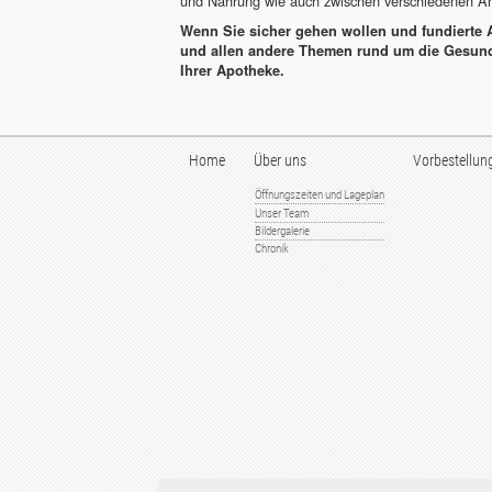
und Nahrung wie auch zwischen verschiedenen Arz
Wenn Sie sicher gehen wollen und fundierte 
und allen andere Themen rund um die Gesundh
Ihrer Apotheke.
Home
Über uns
Vorbestellun
Öffnungszeiten und Lageplan
Unser Team
Bildergalerie
Chronik