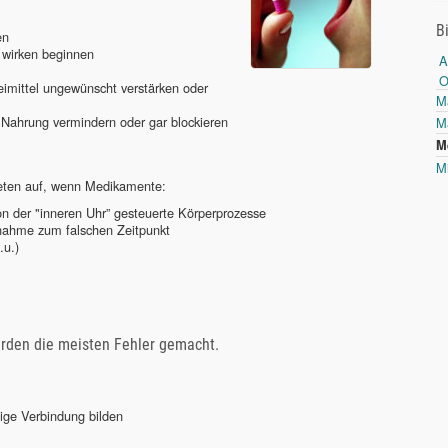
B
en
u wirken beginnen
A
imittel ungewünscht verstärken oder
M
 Nahrung vermindern oder gar blockieren
M
M
M
reten auf, wenn Medikamente:
on der "inneren Uhr” gesteuerte Körperprozesse
ahme zum falschen Zeitpunkt
.u.)
erden die meisten Fehler gemacht.
tige Verbindung bilden