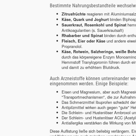
Bestimmte Nahrungsbestandteile wechselwirk
reagieren mit Aluminiumsalz
Zitrusfrüchte
binden Biphosph
Käse, Quark und Joghurt
hemm
Sauerkraut, Rosenkohl und Spinat
Antikoagulantien (s. Sauerkrautsaft)
binden durch enth
Rhabarber und Spinat
und andere eiwei
Fleisch, Eier oder Käse
Propranolol.
Käse, Rotwein, Salzheringe, weiße Bo
durch das körpereigene Enzym Monoaminox
Hemmstoff Tranylcypromin führen durch 
und damit zu erhöhtem Blutdruck.
Auch Arzneistoffe können untereinander w
eingenommen werden. Einige Beispiele:
Eisen und Magnesium, aber auch Magnesiu
"Transportmechanismen", die zur Aufnahme 
Das Schmerzmittel Ibuprofen schwächt de
Antipilzmittel wirken auch gegen "gute" H
Die Schleim- und Hustenlöser Ambroxol un
Der Schleim- und Hustenlöser ACC (Acetylcy
Antiallergika verstärken die Wirkung von Mi
Diese Auflistung ließe sich beliebig verlängern. 