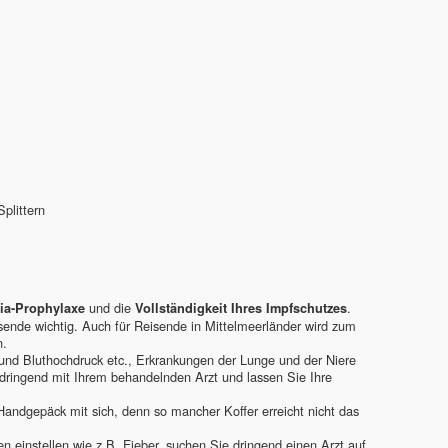
plittern
und die
.
ia-Prophylaxe
Vollständigkeit Ihres Impfschutzes
isende wichtig. Auch für Reisende in Mittelmeerländer wird zum
n.
und Bluthochdruck etc., Erkrankungen der Lunge und der Niere
 dringend mit Ihrem behandelnden Arzt und lassen Sie Ihre
andgepäck mit sich, denn so mancher Koffer erreicht nicht das
 einstellen wie z.B. Fieber, suchen Sie dringend einen Arzt auf.