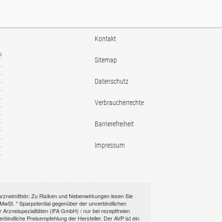
Kontakt
us
Sitemap
Datenschutz
Verbraucherrechte
Barrierefreiheit
Impressum
rarzneimitteln: Zu Risiken und Nebenwirkungen lesen Sie
l. MwSt. * Sparpotential gegenüber der unverbindlichen
Arzneispezialitäten (IFA GmbH) / nur bei rezeptfreien
indliche Preisempfehlung der Hersteller. Der AVP ist ein