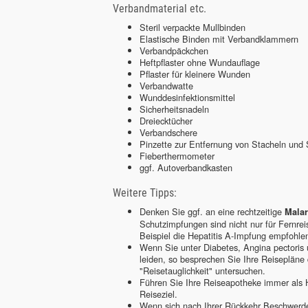
Verbandmaterial etc.
Steril verpackte Mullbinden
Elastische Binden mit Verbandklammern
Verbandpäckchen
Heftpflaster ohne Wundauflage
Pflaster für kleinere Wunden
Verbandwatte
Wunddesinfektionsmittel
Sicherheitsnadeln
Dreiecktücher
Verbandschere
Pinzette zur Entfernung von Stacheln und S
Fieberthermometer
ggf. Autoverbandkasten
Weitere Tipps:
Denken Sie ggf. an eine rechtzeitige
Malar
Schutzimpfungen sind nicht nur für Fernre
Beispiel die Hepatitis A-Impfung empfohle
Wenn Sie unter Diabetes, Angina pectoris 
leiden, so besprechen Sie Ihre Reisepläne
"Reisetauglichkeit" untersuchen.
Führen Sie Ihre Reiseapotheke immer als H
Reiseziel.
Wenn sich nach Ihrer Rückkehr Beschwerden