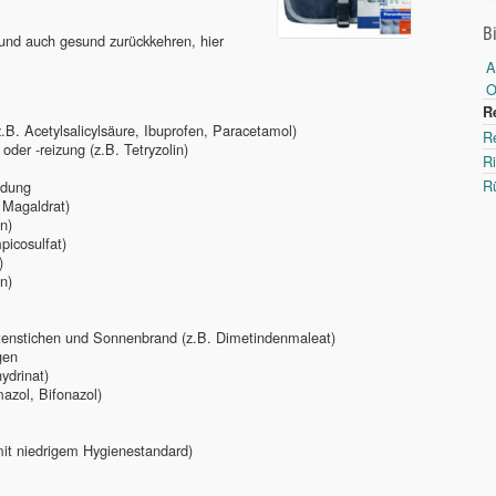
B
und auch gesund zurückkehren, hier
A
R
.B. Acetylsalicylsäure, Ibuprofen, Paracetamol)
Re
er -reizung (z.B. Tetryzolin)
R
R
ndung
 Magaldrat)
n)
picosulfat)
)
n)
tenstichen und Sonnenbrand (z.B. Dimetindenmaleat)
gen
ydrinat)
azol, Bifonazol)
mit niedrigem Hygienestandard)