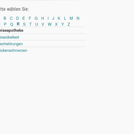
itte wählen Sie:
B
C
D
E
F
G
H
I
J
K
L
M
N
O
P
Q
R
S
T
U
V
W
X
Y
Z
eiseapotheke
iseübelkeit
iechstörungen
ückenschmerzen