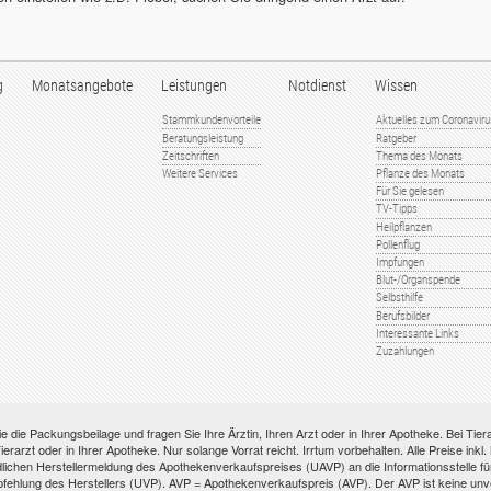
g
Monatsangebote
Leistungen
Notdienst
Wissen
Stammkundenvorteile
Aktuelles zum Coronavir
Beratungsleistung
Ratgeber
Zeitschriften
Thema des Monats
Weitere Services
Pflanze des Monats
Für Sie gelesen
TV-Tipps
Heilpflanzen
Pollenflug
Impfungen
Blut-/Organspende
Selbsthilfe
Berufsbilder
Interessante Links
Zuzahlungen
e die Packungsbeilage und fragen Sie Ihre Ärztin, Ihren Arzt oder in Ihrer Apotheke. Bei Tie
ierarzt oder in Ihrer Apotheke. Nur solange Vorrat reicht. Irrtum vorbehalten. Alle Preise ink
ichen Herstellermeldung des Apothekenverkaufspreises (UAVP) an die Informationsstelle für 
hlung des Herstellers (UVP). AVP = Apothekenverkaufspreis (AVP). Der AVP ist keine unverb