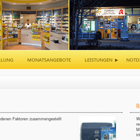
▸
LLUNG
MONATSANGEBOTE
LEISTUNGEN
NOTD
R
hiedenen Faktoren zusammengestellt
Wi
r
M
in