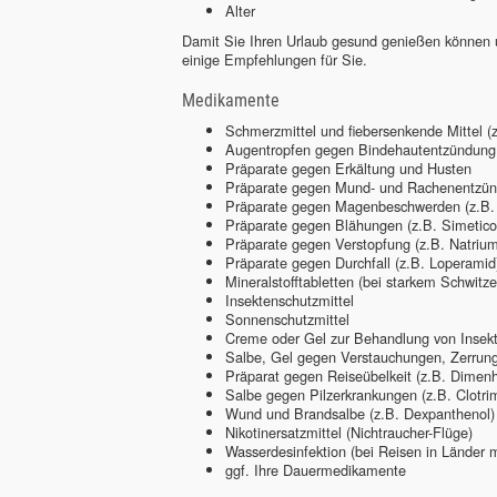
Alter
Damit Sie Ihren Urlaub gesund genießen können 
einige Empfehlungen für Sie.
Medikamente
Schmerzmittel und fiebersenkende Mittel (z
Augentropfen gegen Bindehautentzündung od
Präparate gegen Erkältung und Husten
Präparate gegen Mund- und Rachenentzü
Präparate gegen Magenbeschwerden (z.B.
Präparate gegen Blähungen (z.B. Simetico
Präparate gegen Verstopfung (z.B. Natrium
Präparate gegen Durchfall (z.B. Loperamid
Mineralstofftabletten (bei starkem Schwitze
Insektenschutzmittel
Sonnenschutzmittel
Creme oder Gel zur Behandlung von Insek
Salbe, Gel gegen Verstauchungen, Zerrun
Präparat gegen Reiseübelkeit (z.B. Dimenh
Salbe gegen Pilzerkrankungen (z.B. Clotrim
Wund und Brandsalbe (z.B. Dexpanthenol)
Nikotinersatzmittel (Nichtraucher-Flüge)
Wasserdesinfektion (bei Reisen in Länder 
ggf. Ihre Dauermedikamente