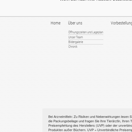
Home
Über uns
Vorbestellun
Öffnungszeiten und Lageplan
Unser Team
Bildergalerie
Chronik
Bei Arzneimitteln: Zu Risiken und Nebenwirkungen lesen Si
die Packungsbeilage und fragen Sie Ihre Tierärztin, Ihren T
Preisempfehlung des Herstellers (UVP) oder der unverbindl
Produkten außer Büchern. UVP = Unverbindliche Preisempfe