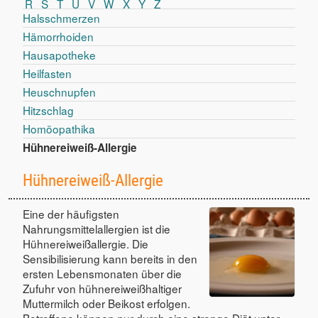
R
S
T
U
V
W
X
Y
Z
Halsschmerzen
Hämorrhoiden
Hausapotheke
Heilfasten
Heuschnupfen
Hitzschlag
Homöopathika
Hühnereiweiß-Allergie
Hühnereiweiß-Allergie
Eine der häufigsten
Nahrungsmittelallergien ist die
Hühnereiweißallergie. Die
Sensibilisierung kann bereits in den
ersten Lebensmonaten über die
Zufuhr von hühnereiweißhaltiger
Muttermilch oder Beikost erfolgen.
Betroffene können nur durch eine strenge Diät unter