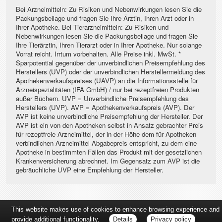
Bei Arzneimitteln: Zu Risiken und Nebenwirkungen lesen Sie die
Packungsbeilage und fragen Sie Ihre Ärztin, Ihren Arzt oder in
Ihrer Apotheke. Bei Tierarzneimitteln: Zu Risiken und
Nebenwirkungen lesen Sie die Packungsbeilage und fragen Sie
Ihre Tierärztin, Ihren Tierarzt oder in Ihrer Apotheke. Nur solange
Vorrat reicht. Irrtum vorbehalten. Alle Preise inkl. MwSt. *
Sparpotential gegenüber der unverbindlichen Preisempfehlung des
Herstellers (UVP) oder der unverbindlichen Herstellermeldung des
Apothekenverkaufspreises (UAVP) an die Informationsstelle für
Arzneispezialitäten (IFA GmbH) / nur bei rezeptfreien Produkten
außer Büchern. UVP = Unverbindliche Preisempfehlung des
Herstellers (UVP). AVP = Apothekenverkaufspreis (AVP). Der
AVP ist keine unverbindliche Preisempfehlung der Hersteller. Der
AVP ist ein von den Apotheken selbst in Ansatz gebrachter Preis
für rezeptfreie Arzneimittel, der in der Höhe dem für Apotheken
verbindlichen Arzneimittel Abgabepreis entspricht, zu dem eine
Apotheke in bestimmten Fällen das Produkt mit der gesetzlichen
Krankenversicherung abrechnet. Im Gegensatz zum AVP ist die
gebräuchliche UVP eine Empfehlung der Hersteller.
This website makes use of cookies to enhance browsing experience and
provide additional functionality.
Details
Privacy policy