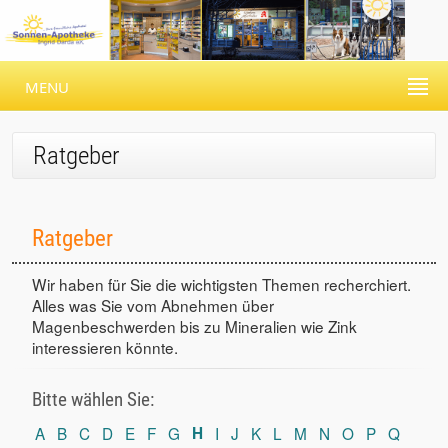
MENU
Ratgeber
Ratgeber
Wir haben für Sie die wichtigsten Themen recherchiert.
Alles was Sie vom Abnehmen über
Magenbeschwerden bis zu Mineralien wie Zink
interessieren könnte.
Bitte wählen Sie:
A
B
C
D
E
F
G
H
I
J
K
L
M
N
O
P
Q