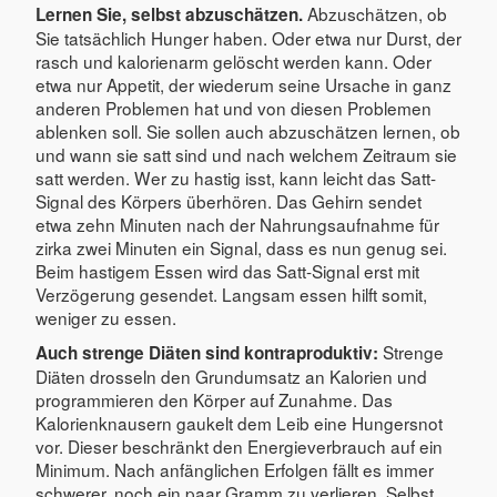
Abzuschätzen, ob
Lernen Sie, selbst abzuschätzen.
Sie tatsächlich Hunger haben. Oder etwa nur Durst, der
rasch und kalorienarm gelöscht werden kann. Oder
etwa nur Appetit, der wiederum seine Ursache in ganz
anderen Problemen hat und von diesen Problemen
ablenken soll. Sie sollen auch abzuschätzen lernen, ob
und wann sie satt sind und nach welchem Zeitraum sie
satt werden. Wer zu hastig isst, kann leicht das Satt-
Signal des Körpers überhören. Das Gehirn sendet
etwa zehn Minuten nach der Nahrungsaufnahme für
zirka zwei Minuten ein Signal, dass es nun genug sei.
Beim hastigem Essen wird das Satt-Signal erst mit
Verzögerung gesendet. Langsam essen hilft somit,
weniger zu essen.
Strenge
Auch strenge Diäten sind kontraproduktiv:
Diäten drosseln den Grundumsatz an Kalorien und
programmieren den Körper auf Zunahme. Das
Kalorienknausern gaukelt dem Leib eine Hungersnot
vor. Dieser beschränkt den Energieverbrauch auf ein
Minimum. Nach anfänglichen Erfolgen fällt es immer
schwerer, noch ein paar Gramm zu verlieren. Selbst