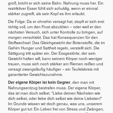
groß, bricht er sich seine Bahn. Nahrung muss her. Ein
restriktiver Esser fühlt sich schuldig, wenn er einmal
stärker zugreift, als sein Kopf es ihm erlaubt.
Die Folge: Da er ohnehin versagt hat, stopft er sich erst
richtig voll, um den Frust abzutöten – oder weil er den
nächsten Versuch, sich unter Kontrolle zu bringen, auf
morgen verschiebt. Das hat Konsequenzen für den
Stoffwechsel: Das Gleichgewicht der Botenstoffe, die im
Gehirn Hunger und Sattheit regeln, verstellt sich. Die
Sättigung tritt später ein. Der Essgestörte, der sein
Gewicht halten will, kann seinem Körper noch weniger
trauen, muss sich noch stärker am Riemen reißen und
versagt zwangsläufig häufiger – ein Teufelskreis mit
garantierter Gewichtszunahme.
, den man mit
Der eigene Körper ist kein Gegner
Nahrungsentzug bestrafen muss. Der eigene Körper,
das ist man doch selbst. "Liebe deinen Nächsten wie
dich selbst, oder liebe dich selbst wie deine Liebsten!"
Im Grunde wissen wir doch genau, was uns, unserem
Körper gut tut: Ein Leben frei von Stress und Zwängen,