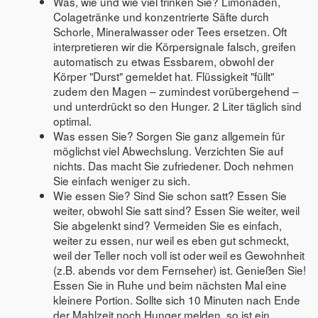
Was, wie und wie viel trinken Sie? Limonaden,
Colagetränke und konzentrierte Säfte durch
Schorle, Mineralwasser oder Tees ersetzen. Oft
interpretieren wir die Körpersignale falsch, greifen
automatisch zu etwas Essbarem, obwohl der
Körper "Durst" gemeldet hat. Flüssigkeit "füllt"
zudem den Magen – zumindest vorübergehend –
und unterdrückt so den Hunger. 2 Liter täglich sind
optimal.
Was essen Sie? Sorgen Sie ganz allgemein für
möglichst viel Abwechslung. Verzichten Sie auf
nichts. Das macht Sie zufriedener. Doch nehmen
Sie einfach weniger zu sich.
Wie essen Sie? Sind Sie schon satt? Essen Sie
weiter, obwohl Sie satt sind? Essen Sie weiter, weil
Sie abgelenkt sind? Vermeiden Sie es einfach,
weiter zu essen, nur weil es eben gut schmeckt,
weil der Teller noch voll ist oder weil es Gewohnheit
(z.B. abends vor dem Fernseher) ist. Genießen Sie!
Essen Sie in Ruhe und beim nächsten Mal eine
kleinere Portion. Sollte sich 10 Minuten nach Ende
der Mahlzeit noch Hunger melden, so ist ein