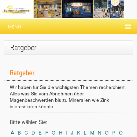
MENU
Ratgeber
Ratgeber
Wir haben für Sie die wichtigsten Themen recherchiert.
Alles was Sie vom Abnehmen über
Magenbeschwerden bis zu Mineralien wie Zink
interessieren könnte.
Bitte wählen Sie:
A
B
C
D
E
F
G
H
I
J
K
L
M
N
O
P
Q