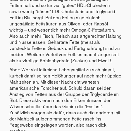
Fetten hält und so für viel "gutes" HDL-Cholesterin
sowie wenig "böses" LDL-Cholesterin und Triglycerid-
Fett im Blut sorgt. Bei den Fetten sind einfach
ungesättigte Fettsäuren aus Oliven- oder Rapsöl
wichtig – und wesentlich mehr Omega-3-Fettsäuren.
Also auch mehr Fisch, Fleisch aus artgerechter Haltung
und Nüsse essen. Gehärtete Fette (meist als
versteckte Fette in Gebäck und Fertignahrung) sind zu
meiden. Weiterer Vorteil von Fett: es macht länger satt
als kurzkettige Kohlenhydrate (Zucker) und Eiweiß.
Aber: Wer viel fettreiche Lebensmittel zu sich nimmt,
kurbelt damit seinen Heißhunger auf noch mehr üppige
Mahlzeiten an. Mit dieser Nachricht warteten
amerikanische Forscher auf. Schuld daran sei der
Anstieg von Fetten aus der Gruppe der Triglyceride im
Blut. Diese aktivieren nach den Erkenntnissen der
Wissenschaftler über das Gehirn die "Esslust".
Zusätzlich sorgen sie dafür, dass auch die anderen mit
der Mahlzeit aufgenommenen Fette rasch ins
Fettgewebe eingelagert werden, also rasch dick
machen.