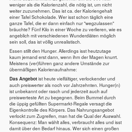
weniger als die Kalorienzahl, die nötig ist, um nicht
weiter zuzunehmen. Das ist ca. der Kaloriengehalt
einer Tafel Schokolade. Wer isst schon täglich eine
ganze Tafel, die er dann einfach nur "wegzulassen"
bräuchte? Fünf Kilo in einer Woche zu verlieren, wie es
angeblich mit verschiedenen Wunderdiäten möglich
sein soll, das ist völlig unrealistisch.
Essen stillt den Hunger. Allerdings isst heutzutage
kaum jemand erst dann, wenn ihm der Magen knurrt.
Meistens (ver)führen ganz andere Umstände zur
übermäßigen Kalorienaufnahme:
ist heute vielfältiger, verlockender und
Das Angebot
auch preiswerter als noch vor Jahrzehnten. Hunger(n)
ist unbekannt oder rasch und jederzeit auch auf
preiswerteste Art zu begegnen. Beim Bummel durch
die üppig gefüllten Supermarkt-Regale versagt die
Eigenkontrolle des Körpers. Das Nahrungsangebot
verlockt zum Zugreifen, man hat die Qual der
wahl.
Aus
Konsequenz: Man wählt alles, verbraucht alles und isst
damit über den Bedarf hinaus. Wer sich einen großen