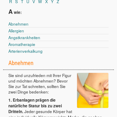
R
S
T
U
V
W
X
Y
Z
A
wie:
Abnehmen
Allergien
Angstkrankheiten
Aromatherapie
Arterienverkalkung
Abnehmen
Sie sind unzufrieden mit Ihrer Figur
und möchten Abnehmen? Bevor
Sie zur Tat schreiten, sollten Sie
zwei Dinge bedenken:
1. Erbanlagen prägen die
natürliche Statur bis zu zwei
Jeder gesunde Körper hat
Dritteln.
eine individuelle Körpergewichts-Marke, die er ohne