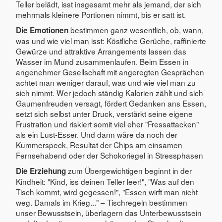
Teller belädt, isst insgesamt mehr als jemand, der sich
mehrmals kleinere Portionen nimmt, bis er satt ist.
bestimmen ganz wesentlich, ob, wann,
Die Emotionen
was und wie viel man isst: Köstliche Gerüche, raffinierte
Gewürze und attraktive Arrangements lassen das
Wasser im Mund zusammenlaufen. Beim Essen in
angenehmer Gesellschaft mit angeregten Gesprächen
achtet man weniger darauf, was und wie viel man zu
sich nimmt. Wer jedoch ständig Kalorien zählt und sich
Gaumenfreuden versagt, fördert Gedanken ans Essen,
setzt sich selbst unter Druck, verstärkt seine eigene
Frustration und riskiert somit viel eher "Fressattacken"
als ein Lust-Esser. Und dann wäre da noch der
Kummerspeck, Resultat der Chips am einsamen
Fernsehabend oder der Schokoriegel in Stressphasen
zum Übergewichtigen beginnt in der
Die Erziehung
Kindheit: "Kind, iss deinen Teller leer!", "Was auf den
Tisch kommt, wird gegessen!", "Essen wirft man nicht
weg. Damals im Krieg..." – Tischregeln bestimmen
unser Bewusstsein, überlagern das Unterbewusstsein