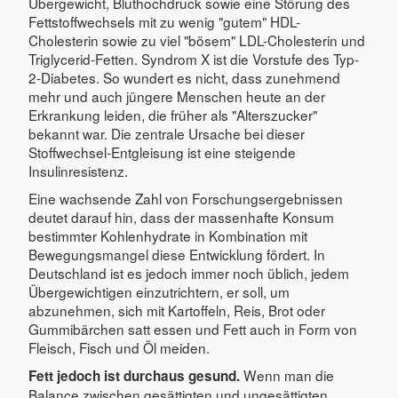
Übergewicht, Bluthochdruck sowie eine Störung des
Fettstoffwechsels mit zu wenig "gutem" HDL-
Cholesterin sowie zu viel "bösem" LDL-Cholesterin und
Triglycerid-Fetten. Syndrom X ist die Vorstufe des Typ-
2-Diabetes. So wundert es nicht, dass zunehmend
mehr und auch jüngere Menschen heute an der
Erkrankung leiden, die früher als "Alterszucker"
bekannt war. Die zentrale Ursache bei dieser
Stoffwechsel-Entgleisung ist eine steigende
Insulinresistenz.
Eine wachsende Zahl von Forschungsergebnissen
deutet darauf hin, dass der massenhafte Konsum
bestimmter Kohlenhydrate in Kombination mit
Bewegungsmangel diese Entwicklung fördert. In
Deutschland ist es jedoch immer noch üblich, jedem
Übergewichtigen einzutrichtern, er soll, um
abzunehmen, sich mit Kartoffeln, Reis, Brot oder
Gummibärchen satt essen und Fett auch in Form von
Fleisch, Fisch und Öl meiden.
Wenn man die
Fett jedoch ist durchaus gesund.
Balance zwischen gesättigten und ungesättigten