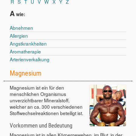
R
S
T
U
V
W
X
Y
Z
A
wie:
Abnehmen
Allergien
Angstkrankheiten
Aromatherapie
Arterienverkalkung
Magnesium
Magnesium ist ein für den
menschlichen Organismus
unverzichtbarer Mineralstoff,
welcher an ca. 300 verschiedenen
Stoffwechselreaktionen beteiligt ist.
Vorkommen und Bedeutung
Magnesium ist in allen Körpergeweben, im Blut, in der