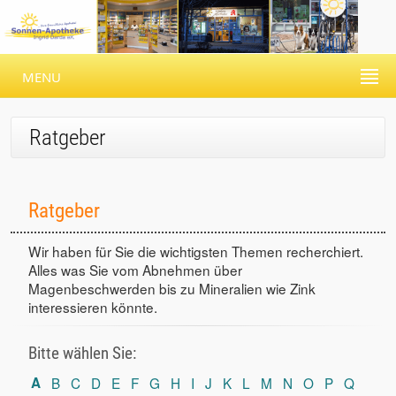
MENU
Ratgeber
Ratgeber
Wir haben für Sie die wichtigsten Themen recherchiert.
Alles was Sie vom Abnehmen über
Magenbeschwerden bis zu Mineralien wie Zink
interessieren könnte.
Bitte wählen Sie:
A
B
C
D
E
F
G
H
I
J
K
L
M
N
O
P
Q