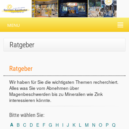
MENU
Ratgeber
Ratgeber
Wir haben für Sie die wichtigsten Themen recherchiert.
Alles was Sie vom Abnehmen über
Magenbeschwerden bis zu Mineralien wie Zink
interessieren könnte.
Bitte wählen Sie:
A
B
C
D
E
F
G
H
I
J
K
L
M
N
O
P
Q