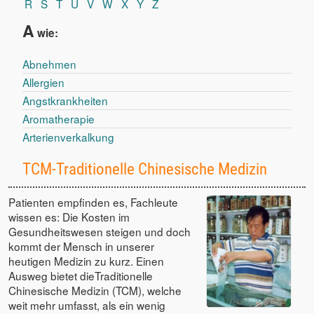
R
S
T
U
V
W
X
Y
Z
A
wie:
Abnehmen
Allergien
Angstkrankheiten
Aromatherapie
Arterienverkalkung
TCM-Traditionelle Chinesische Medizin
Patienten empfinden es, Fachleute
wissen es: Die Kosten im
Gesundheitswesen steigen und doch
kommt der Mensch in unserer
heutigen Medizin zu kurz. Einen
Ausweg bietet dieTraditionelle
Chinesische Medizin (TCM), welche
weit mehr umfasst, als ein wenig