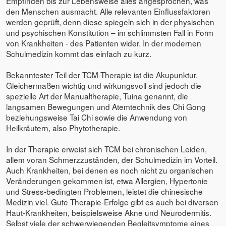
Empfinden bis zur Lebensweise alles angesprochen, was
den Menschen ausmacht. Alle relevanten Einflussfaktoren
werden geprüft, denn diese spiegeln sich in der physischen
und psychischen Konstitution – im schlimmsten Fall in Form
von Krankheiten - des Patienten wider. In der modernen
Schulmedizin kommt das einfach zu kurz.
Bekanntester Teil der TCM-Therapie ist die Akupunktur.
Gleichermaßen wichtig und wirkungsvoll sind jedoch die
spezielle Art der Manualtherapie, Tuina genannt, die
langsamen Bewegungen und Atemtechnik des Chi Gong
beziehungsweise Tai Chi sowie die Anwendung von
Heilkräutern, also Phytotherapie.
In der Therapie erweist sich TCM bei chronischen Leiden,
allem voran Schmerzzuständen, der Schulmedizin im Vorteil.
Auch Krankheiten, bei denen es noch nicht zu organischen
Veränderungen gekommen ist, etwa Allergien, Hypertonie
und Stress-bedingten Problemen, leistet die chinesische
Medizin viel. Gute Therapie-Erfolge gibt es auch bei diversen
Haut-Krankheiten, beispielsweise Akne und Neurodermitis.
Selbst viele der schwerwiegenden Begleitsymptome eines