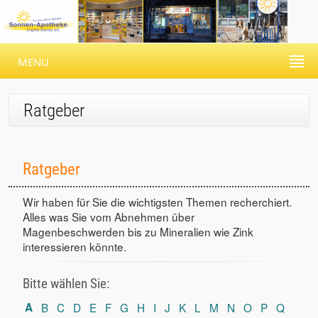
MENU
Ratgeber
Ratgeber
Wir haben für Sie die wichtigsten Themen recherchiert.
Alles was Sie vom Abnehmen über
Magenbeschwerden bis zu Mineralien wie Zink
interessieren könnte.
Bitte wählen Sie:
A
B
C
D
E
F
G
H
I
J
K
L
M
N
O
P
Q