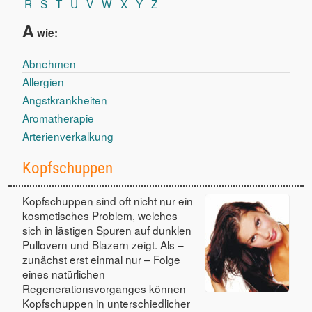
R
S
T
U
V
W
X
Y
Z
A
wie:
Abnehmen
Allergien
Angstkrankheiten
Aromatherapie
Arterienverkalkung
Kopfschuppen
Kopfschuppen sind oft nicht nur ein
kosmetisches Problem, welches
sich in lästigen Spuren auf dunklen
Pullovern und Blazern zeigt. Als –
zunächst erst einmal nur – Folge
eines natürlichen
Regenerationsvorganges können
Kopfschuppen in unterschiedlicher